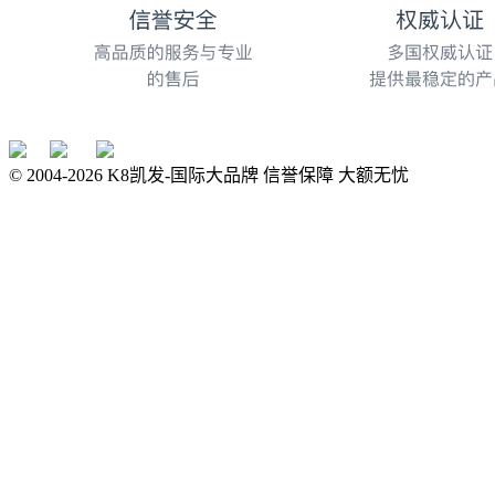
© 2004-
2026
K8凯发-国际大品牌 信誉保障 大额无忧