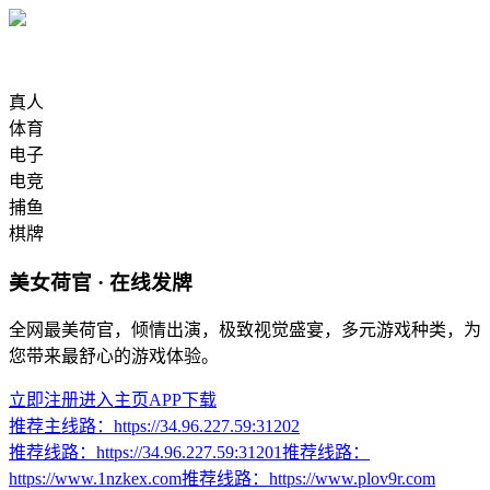
真人
体育
电子
电竞
捕鱼
棋牌
美女荷官 · 在线发牌
全网最美荷官，倾情出演，极致视觉盛宴，多元游戏种类，为
您带来最舒心的游戏体验。
立即注册
进入主页
APP下载
推荐主线路：
https://34.96.227.59:31202
推荐线路：
https://34.96.227.59:31201
推荐线路：
https://www.1nzkex.com
推荐线路：
https://www.plov9r.com