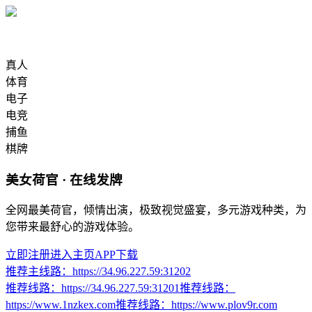
真人
体育
电子
电竞
捕鱼
棋牌
美女荷官 · 在线发牌
全网最美荷官，倾情出演，极致视觉盛宴，多元游戏种类，为
您带来最舒心的游戏体验。
立即注册
进入主页
APP下载
推荐主线路：
https://34.96.227.59:31202
推荐线路：
https://34.96.227.59:31201
推荐线路：
https://www.1nzkex.com
推荐线路：
https://www.plov9r.com