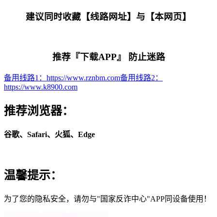
建议同时收藏【线路网址】与【本网页】
推荐『下载APP』 防止迷路
备用线路
1
：
https://www.rznbm.com
备用线路
2
：
https://www.k8900.com
推荐浏览器：
谷歌、Safari、火狐、Edge
温馨提示：
为了您的隐私安全，请勿与"国家反诈中心"APP同设备使用！