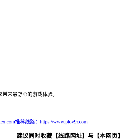
您带来最舒心的游戏体验。
kex.com
推荐线路：
https://www.plov9r.com
建议同时收藏【线路网址】与【本网页】