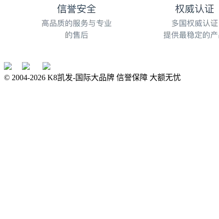
© 2004-
2026
K8凯发-国际大品牌 信誉保障 大额无忧