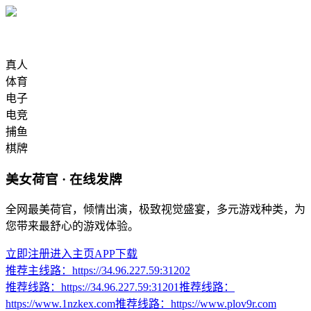
真人
体育
电子
电竞
捕鱼
棋牌
美女荷官 · 在线发牌
全网最美荷官，倾情出演，极致视觉盛宴，多元游戏种类，为
您带来最舒心的游戏体验。
立即注册
进入主页
APP下载
推荐主线路：
https://34.96.227.59:31202
推荐线路：
https://34.96.227.59:31201
推荐线路：
https://www.1nzkex.com
推荐线路：
https://www.plov9r.com