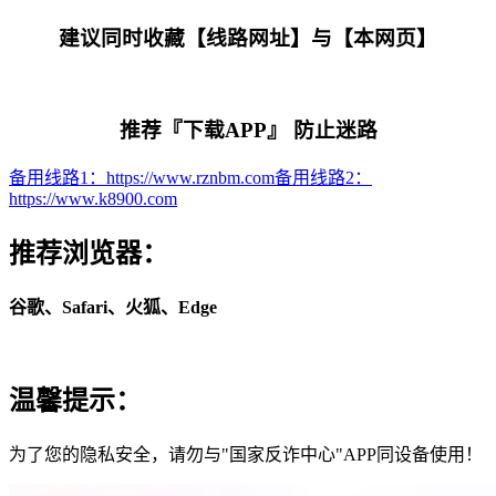
建议同时收藏【线路网址】与【本网页】
推荐『下载APP』 防止迷路
备用线路
1
：
https://www.rznbm.com
备用线路
2
：
https://www.k8900.com
推荐浏览器：
谷歌、Safari、火狐、Edge
温馨提示：
为了您的隐私安全，请勿与"国家反诈中心"APP同设备使用！