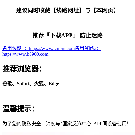
建议同时收藏【线路网址】与【本网页】
推荐『下载APP』 防止迷路
备用线路
1
：
https://www.rznbm.com
备用线路
2
：
https://www.k8900.com
推荐浏览器：
谷歌、Safari、火狐、Edge
温馨提示：
为了您的隐私安全，请勿与"国家反诈中心"APP同设备使用！